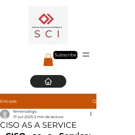
Subscribe
Entrada
ferrerrodrigo
17 oct 2025
3 min de lectura
CISO AS A SERVICE